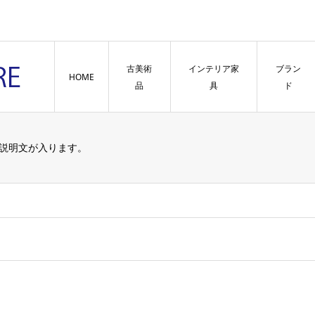
古美術
インテリア家
ブラン
HOME
品
具
ド
説明文が入ります。