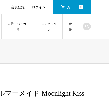
会員登録
ログイン
カート
0
家電・AV・カメ
コレクショ
食
ラ
ン
器
メイド Moonlight Kiss